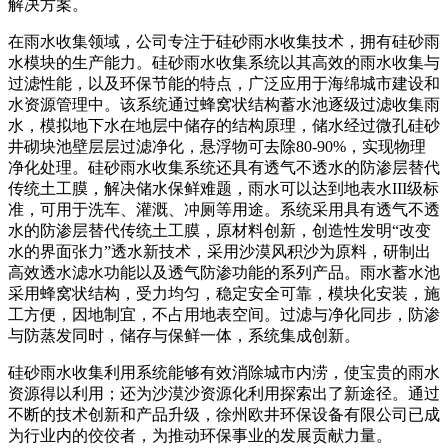
解决方案。
在雨水收集领域，公司专注于硅砂雨水收集技术，拥有硅砂雨
水模块的生产能力。硅砂雨水收集系统以其高效的雨水收集与
过滤性能，以及环保节能的特点，广泛应用于海绵城市建设和
水资源管理中。该系统通过蜂窝状结构蓄水池逐级过滤收集雨
水，模拟地下水在地层中储存的结构原理，储水经过微孔硅砂
井砌块池壁层层过滤净化，悬浮物可去除80-90%，实现物理
净化处理。硅砂雨水收集系统还具有透气不透水的防渗层替代
传统土工膜，解决储水保鲜难题，雨水可以达到地表水III级标
准，可用于洗车、灌溉、冲厕等用途。系统采用具有透气不透
水的防渗层替代传统土工膜，原材料创新，创造性发明“改变
水的界面张力”透水新技术，采用沙漠风积沙为原料，研制出
高效透水滤水功能以及透气防渗功能的系列产品。雨水蓄水池
采用蜂窝状结构，受力均匀，稳定安全可靠，模块化安装，施
工方便，因地制宜，不占用地表空间。过滤与净化同步，防渗
与防蒸发同时，储存与保鲜一体，系统集成创新。
硅砂雨水收集利用系统能够有效消除城市内涝，使宝贵的雨水
资源得以利用；还为沙漠沙资源化利用探索出了新途径。通过
不断的技术创新和产品升级，徐州欧井环保设备有限公司已成
为行业内的佼佼者，为推动环保事业的发展贡献力量。