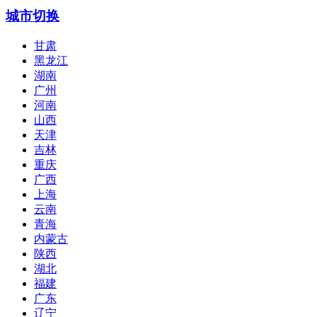
城市切换
甘肃
黑龙江
湖南
广州
河南
山西
天津
吉林
重庆
广西
上海
云南
青海
内蒙古
陕西
湖北
福建
广东
辽宁