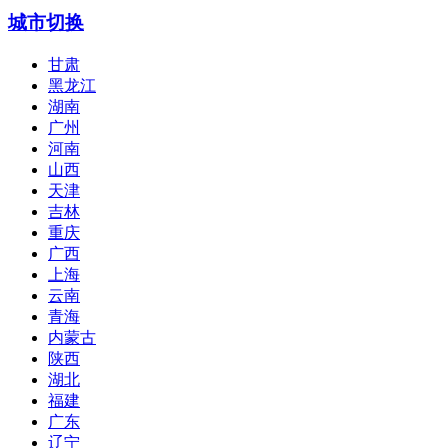
城市切换
甘肃
黑龙江
湖南
广州
河南
山西
天津
吉林
重庆
广西
上海
云南
青海
内蒙古
陕西
湖北
福建
广东
辽宁