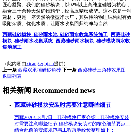
匠心凝聚。我们的硅砂模块，以92%以上高纯度硅岩为核心，
融合三十余种天然矿物精华，经高压精密成型。这不仅是一种
建材，更是一座天然的微型净水厂，其独特的物理结构能有效
吸附杂质、优化水质，让雨水收集回归纯净与自然
西藏硅砂模块_硅砂雨水池_硅砂雨水收集系统施工
西藏硅砂
模块_硅砂雨水收集系统
西藏硅砂雨水模块_硅砂模块雨水收
集池施工
（此内容由
xicang.zgoj.cn
提供）
上一条
西藏双承插硅砂角砖
下一条
西藏硅砂三角砖效果图
返回列表
相关新闻
Recommended news
西藏硅砂模块安装时需要注意哪些细节
西藏2026年8月7日，硅砂模块厂家介绍：硅砂模块安装
时需要注意哪些细节 硅砂模块安装时的核心细节要点，
结合此前的安装规范与工程落地经验整理如下：