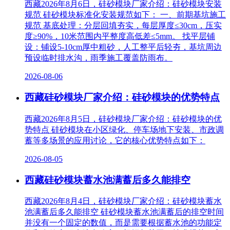
西藏2026年8月6日，硅砂模块厂家介绍：硅砂模块安装
规范 硅砂模块标准化安装规范如下： 一、前期基坑施工
规范 基底处理‌：分层回填夯实，每层厚度≤30cm，压实
度≥90%，10米范围内平整度高低差≤5mm。 找平层铺
设‌：铺设5-10cm厚中粗砂，人工整平后轻夯，基坑周边
预设临时排水沟，雨季施工覆盖防雨布。
2026-08-06
西藏硅砂模块厂家介绍：硅砂模块的优势特点
西藏2026年8月5日，硅砂模块厂家介绍：硅砂模块的优
势特点 硅砂模块在小区绿化、停车场地下安装、市政调
蓄等多场景的应用讨论，它的核心优势特点如下：
2026-08-05
西藏硅砂模块蓄水池满蓄后多久能排空
西藏2026年8月4日，硅砂模块厂家介绍：硅砂模块蓄水
池满蓄后多久能排空 硅砂模块蓄水池满蓄后的排空时间
并没有一个固定的数值，而是需要根据蓄水池的功能定